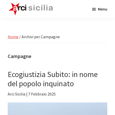
Passa
Passa
Menu
al
alla
contenuto
barra
ARCI
Attività
Sicilia
principale
laterale
e
primaria
Circoli
Home
/
Archivi per Campagne
Arci
in
Campagne
Sicilia
Ecogiustizia Subito: in nome
del popolo inquinato
Arci Sicilia
|
7 Febbraio 2025