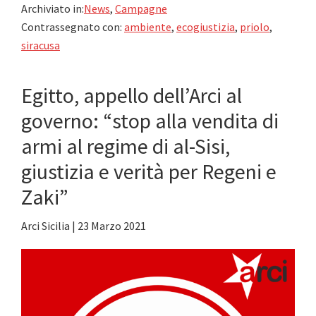
Archiviato in:
News
,
Campagne
del
Contrassegnato con:
ambiente
,
ecogiustizia
,
priolo
,
popolo
siracusa
inquinato
Egitto, appello dell’Arci al
governo: “stop alla vendita di
armi al regime di al-Sisi,
giustizia e verità per Regeni e
Zaki”
Arci Sicilia
|
23 Marzo 2021