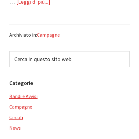
infoEgitto,
…
[Leggi di più...]
appello
dell’Arci
al
Archiviato in:
Campagne
governo:
“stop
Barra
Cerca
alla
in
laterale
vendita
questo
di
primaria
sito
armi
Categorie
web
al
Bandi e Avvisi
regime
Campagne
di
Circoli
al-
Sisi,
News
giustizia