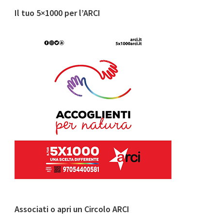
e
Il tuo 5×1000 per l’ARCI
verità
per
Regeni
e
Zaki”
Associati o apri un Circolo ARCI