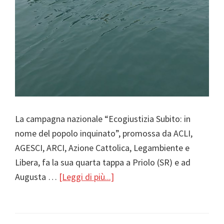
La campagna nazionale “Ecogiustizia Subito: in
nome del popolo inquinato”, promossa da ACLI,
AGESCI, ARCI, Azione Cattolica, Legambiente e
Libera, fa la sua quarta tappa a Priolo (SR) e ad
infoEcogiustizia
Augusta …
[Leggi di più...]
Subito:
in
nome