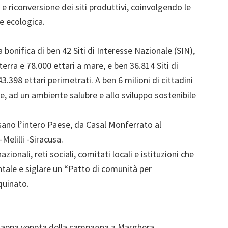
ne e riconversione dei siti produttivi, coinvolgendo le
ne ecologica.
a bonifica di ben 42 Siti di Interesse Nazionale (SIN),
terra e 78.000 ettari a mare, e ben 36.814 Siti di
3.398 ettari perimetrati. A ben 6 milioni di cittadini
ute, ad un ambiente salubre e allo sviluppo sostenibile
rsano l’intero Paese, da Casal Monferrato al
Melilli -Siracusa.
onali, reti sociali, comitati locali e istituzioni che
ntale e siglare un “Patto di comunità per
nquinato.
 tappa veneta della campagna a Marghera