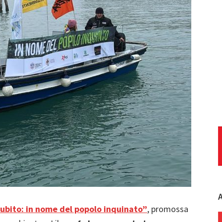
A
Subito: in nome del popolo inquinato”
, promossa