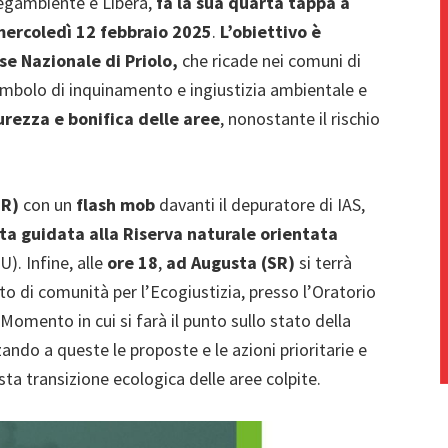
Legambiente e Libera,
fa la sua quarta tappa a
ercoledì 12 febbraio 2025
.
L’obiettivo è
sse Nazionale di Priolo,
che ricade nei comuni di
 simbolo di inquinamento e ingiustizia ambientale e
urezza e bonifica delle aree
, nonostante il rischio
SR)
con un
flash mob
davanti il depuratore di IAS,
ita guidata alla Riserva naturale orientata
). Infine, alle
ore 18
,
ad Augusta (SR)
si terrà
tto di comunità per l’Ecogiustizia, presso l’Oratorio
Momento in cui si farà il punto sullo stato della
izzando a queste le proposte e le azioni prioritarie e
sta transizione ecologica delle aree colpite.