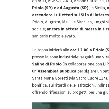
da ACLI, AGESCI, ARCI, Azione Cattolica, 
Priolo (SR) e ad Augusta (SR)
, in Sicilia,
m
accendere i riflettori sul Sito di Intere
Priolo, Augusta, Melilli e Siracusa, luoghi
sociale;
ancora in attesa di messa in sic
sanitario molto elevato.
La tappa inizierà alle
ore 12.00 a Priolo (
presso la zona industriale; seguirà una
vis
Saline di Priolo
(in collaborazione con LIPU
un’
Assemblea pubblica
per siglare un pa
Santa Maria Goretti (via Sacro Cuore 114). 
bonifica, sui ritardi delle istituzioni, indir
offrendo riflessioni su progetti per una giu