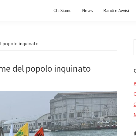
Chi Siamo
News
Bandi e Avvisi
C
el popolo inquinato
i
q
s
ome del popolo inquinato
B
C
I