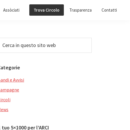
Assòciati
Trova Circolo
Trasparenza
Contatti
Barra
erca
n
laterale
uesto
primaria
ito
Categorie
web
andi e Avvisi
Campagne
ircoli
News
l tuo 5×1000 per l’ARCI