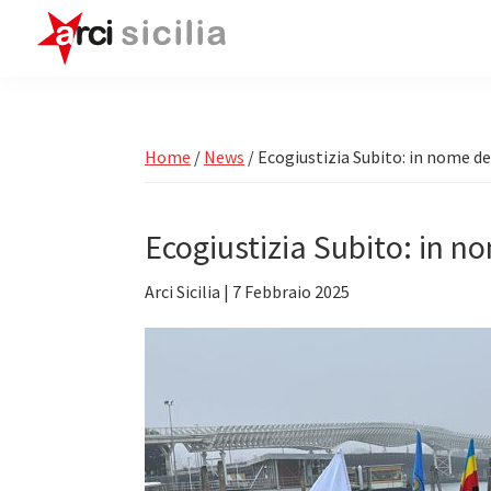
Passa
Passa
Passa
alla
al
alla
navigazione
contenuto
barra
ARCI
Attività
Sicilia
primaria
principale
laterale
e
primaria
Circoli
Home
/
News
/
Ecogiustizia Subito: in nome d
Arci
in
Ecogiustizia Subito: in n
Sicilia
Arci Sicilia
|
7 Febbraio 2025