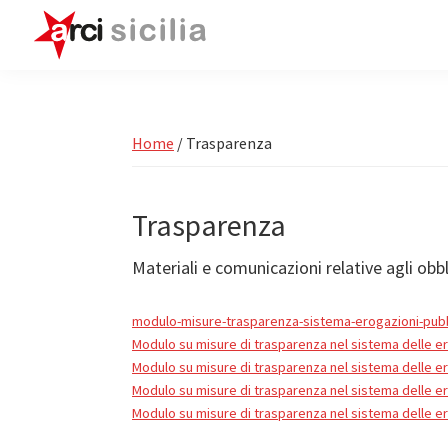
Passa
Passa
Passa
alla
al
alla
navigazione
contenuto
barra
ARCI
Attività
Sicilia
primaria
principale
laterale
e
primaria
Circoli
Home
/
Trasparenza
Arci
in
Trasparenza
Sicilia
Materiali e comunicazioni relative agli obbl
modulo-misure-trasparenza-sistema-erogazioni-pubb
Modulo su misure di trasparenza nel sistema delle e
Modulo su misure di trasparenza nel sistema delle e
Modulo su misure di trasparenza nel sistema delle e
Modulo su misure di trasparenza nel sistema delle e