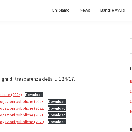
Chi Siamo
News
Bandi e Avvisi
C
i
q
s
ighi di trasparenza della L. 124/17.
B
liche-(2024)
Download
C
rogazioni pubbliche (2023)
Download
rogazioni pubbliche (2022)
Download
rogazioni pubbliche (2021)
Download
rogazioni pubbliche (2020)
Download
I