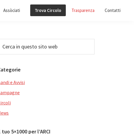
Assòciati
Trova Circolo
Trasparenza
Contatti
Barra
erca
n
laterale
uesto
primaria
ito
Categorie
web
andi e Avvisi
Campagne
ircoli
News
l tuo 5×1000 per l’ARCI