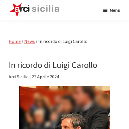
Passa
Passa
Menu
al
alla
contenuto
barra
ARCI
Attività
Sicilia
principale
laterale
e
primaria
Circoli
Home
/
News
/
In ricordo di Luigi Carollo
Arci
in
In ricordo di Luigi Carollo
Sicilia
Arci Sicilia
|
27 Aprile 2024