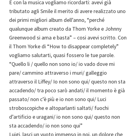
E con la musica vogliamo ricordarti: avevi già
tributato agli Smile il merito di avere realizzato uno
dei primi migliori album dell’anno, “perché
qualunque album creato da Thom Yorke e Johnny
Greenwood si ama e basta” – cosi avevi scritto. Con
il Thom Yorke di “How to disappear completely”
vogliamo salutarti, quasi fossero le tue parole.
“Quello li / quello non sono io/ io vado dove mi
pare/ cammino attraverso i muri/ galleggio
attraverso il Liffey/ Io non sono qui/ questo non sta
accadendo/ tra poco sarò andati/ il momento è già
passato/ non c’è più e io non sono qui/ Luci
stroboscopiche e altoparlanti saltati/ fuochi
d’artificio e uragani/ io non sono qui/ questo non
sta accadendo/ io non sono qui”
Luigi, lasci un vuoto immenso in noi, un dolore che