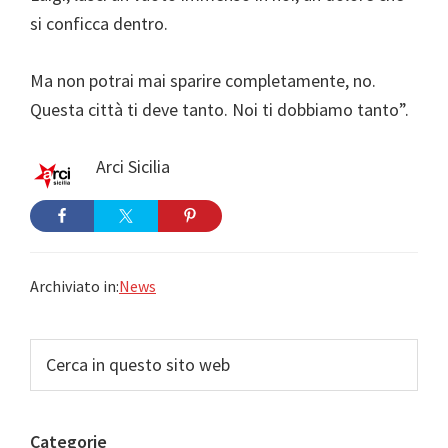
si conficca dentro.
Ma non potrai mai sparire completamente, no.
Questa città ti deve tanto. Noi ti dobbiamo tanto”.
Arci Sicilia
Archiviato in:
News
Barra
Cerca
in
laterale
questo
primaria
sito
Categorie
web