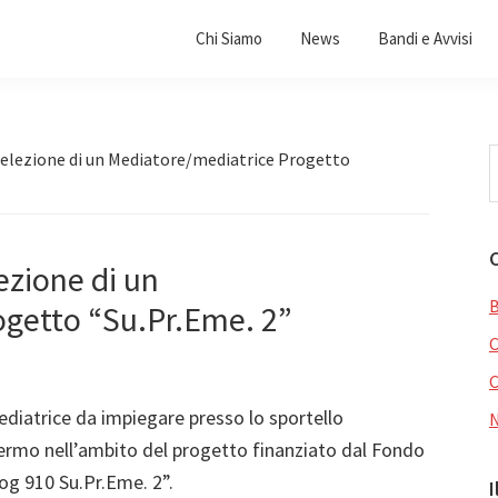
Chi Siamo
News
Bandi e Avvisi
C
selezione di un Mediatore/mediatrice Progetto
i
q
s
ezione di un
B
getto “Su.Pr.Eme. 2”
C
/mediatrice da impiegare presso lo sportello
lermo nell’ambito del progetto finanziato dal Fondo
og 910 Su.Pr.Eme. 2”.
I