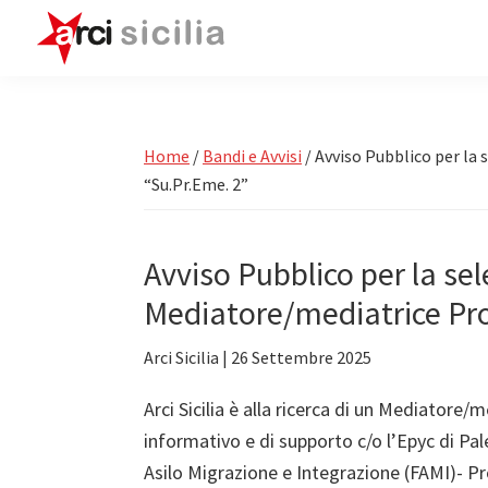
Passa
Passa
Passa
alla
al
alla
navigazione
contenuto
barra
ARCI
Attività
Sicilia
primaria
principale
laterale
e
primaria
Circoli
Home
/
Bandi e Avvisi
/
Avviso Pubblico per la 
Arci
“Su.Pr.Eme. 2”
in
Sicilia
Avviso Pubblico per la sel
Mediatore/mediatrice Pro
Arci Sicilia
|
26 Settembre 2025
Arci Sicilia è alla ricerca di un Mediatore
informativo e di supporto c/o l’Epyc di Pa
Asilo Migrazione e Integrazione (FAMI)- Pr