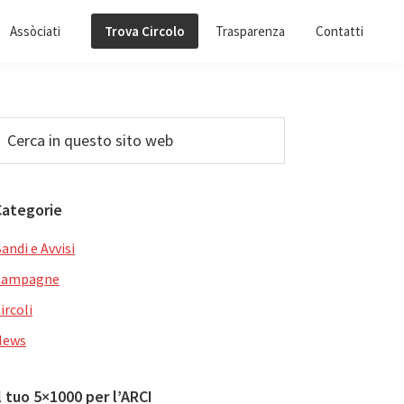
Assòciati
Trova Circolo
Trasparenza
Contatti
Barra
erca
n
laterale
uesto
primaria
ito
Categorie
web
andi e Avvisi
Campagne
ircoli
News
l tuo 5×1000 per l’ARCI