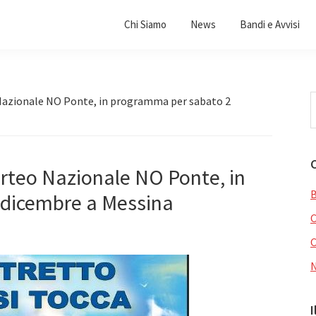
Chi Siamo
News
Bandi e Avvisi
C
o Nazionale NO Ponte, in programma per sabato 2
i
q
s
Corteo Nazionale NO Ponte, in
B
dicembre a Messina
C
I