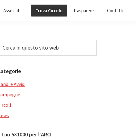
Assòciati
Trova Circolo
Trasparenza
Contatti
Barra
erca
n
laterale
uesto
primaria
ito
Categorie
web
andi e Avvisi
Campagne
ircoli
News
l tuo 5×1000 per l’ARCI