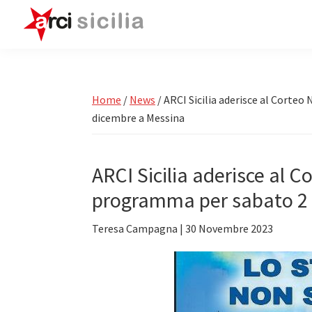
Passa
Passa
Passa
alla
al
alla
navigazione
contenuto
barra
ARCI
Attività
Sicilia
primaria
principale
laterale
e
primaria
Circoli
Home
/
News
/
ARCI Sicilia aderisce al Corte
Arci
dicembre a Messina
in
Sicilia
ARCI Sicilia aderisce al 
programma per sabato 2 
Teresa Campagna
|
30 Novembre 2023